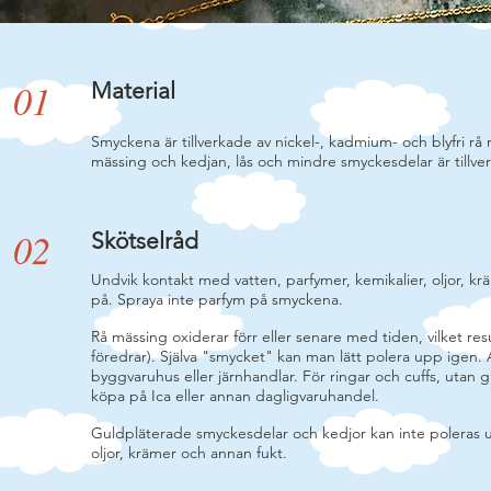
01
Material
Smyckena är tillverkade av nickel-, kadmium- och blyfri rå
mässing och kedjan, lås och mindre smyckesdelar är tillv
02
Skötselråd
Undvik kontakt med vatten, parfymer, kemikalier, oljor, 
på. Spraya inte parfym på smyckena.
Rå mässing oxiderar förr eller senare med tiden, vilket res
föredrar). Själva "smycket" kan man lätt polera upp igen. Anvä
byggvaruhus eller järnhandlar. För ringar och cuffs, utan 
köpa på Ica eller annan dagligvaruhandel.
Guldpläterade smyckesdelar och kedjor kan inte poleras up
oljor, krämer och annan fukt.