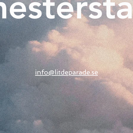
esterstä
info@litdeparade.se